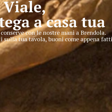
Viale,
tega a casa tua
 conserve con le nostre mani a Brendola.
li sulla tua tavola, buoni come appena fatti