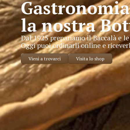
Gastronomia 
la nostra Bot
Dal 1925 prepariamo il Baccalà e le
Oggi puoi ordinarli online e ricever
Vieni a trovarci
Visita lo shop